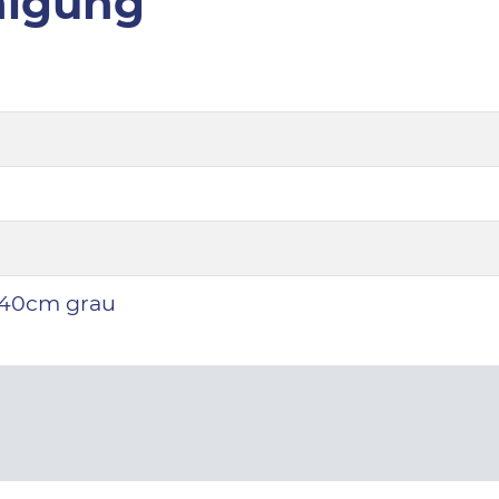
inigung
240cm grau
e