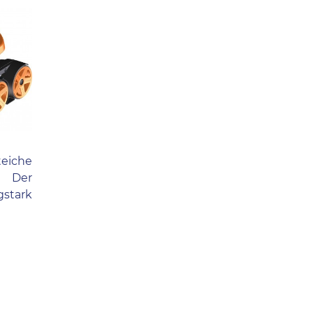
teiche
. Der
gstark