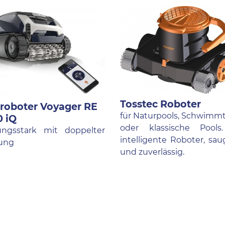
Tosstec Roboter
roboter Voyager RE
für Naturpools, Schwimm
 iQ
oder klassische Pools
ungsstark mit doppelter
intelligente Roboter, sau
rung
und zuverlässig.
h